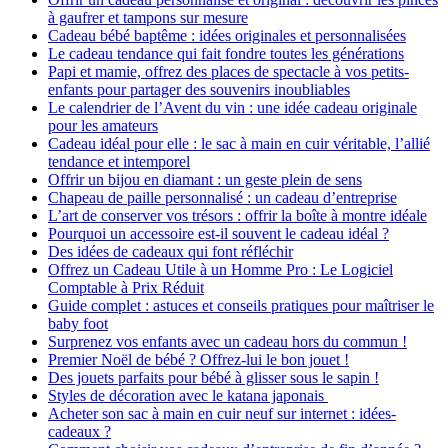
à gaufrer et tampons sur mesure
Cadeau bébé baptême : idées originales et personnalisées
Le cadeau tendance qui fait fondre toutes les générations
Papi et mamie, offrez des places de spectacle à vos petits-
enfants pour partager des souvenirs inoubliables
Le calendrier de l’Avent du vin : une idée cadeau originale
pour les amateurs
Cadeau idéal pour elle : le sac à main en cuir véritable, l’allié
tendance et intemporel
Offrir un bijou en diamant : un geste plein de sens
Chapeau de paille personnalisé : un cadeau d’entreprise
L’art de conserver vos trésors : offrir la boîte à montre idéale
Pourquoi un accessoire est-il souvent le cadeau idéal ?
Des idées de cadeaux qui font réfléchir
Offrez un Cadeau Utile à un Homme Pro : Le Logiciel
Comptable à Prix Réduit
Guide complet : astuces et conseils pratiques pour maîtriser le
baby foot
Surprenez vos enfants avec un cadeau hors du commun !
Premier Noël de bébé ? Offrez-lui le bon jouet !
Des jouets parfaits pour bébé à glisser sous le sapin !
Styles de décoration avec le katana japonais
Acheter son sac à main en cuir neuf sur internet : idées-
cadeaux ?