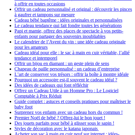
à offrir en toutes occasions
Offrir un cadeau personnalisé et original : découvrir les pinces
à gaufrer et tampons sur mesure
Cadeau bébé baptême : idées originales et personnalisées
Le cadeau tendance qui fait fondre toutes les générations
Papi et mamie, offrez des places de spectacle à vos petits-
enfants pour partager des souvenirs inoubliables
Le calendrier de l’Avent du vin : une idée cadeau originale
pour les amateurs
Cadeau idéal pour elle : le sac à main en cuir véritable, l’allié
tendance et intemporel
Offrir un bijou en diamant : un geste plein de sens
Chapeau de paille personnalisé : un cadeau d’entreprise
L’art de conserver vos trésors : offrir la boîte à montre idéale
Pourquoi un accessoire est-il souvent le cadeau idéal ?
Des idées de cadeaux qui font réfléchir
Offrez un Cadeau Utile à un Homme Pro : Le Logiciel
Comptable à Prix Réduit
Guide complet : astuces et conseils pratiques pour maîtriser le
baby foot
Surprenez vos enfants avec un cadeau hors du commun !
Premier Noël de bébé ? Offrez-lui le bon jouet !
Des jouets parfaits pour bébé à glisser sous le sapin !
Styles de décoration avec le katana japonais
Acheter son sac à main en cuir neuf sur internet : idées-