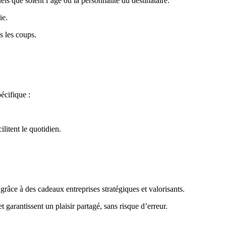
ls que soient l’âge ou la personnalité du destinataire.
ie.
s les coups.
écifique :
litent le quotidien.
râce à des cadeaux entreprises stratégiques et valorisants.
 garantissent un plaisir partagé, sans risque d’erreur.