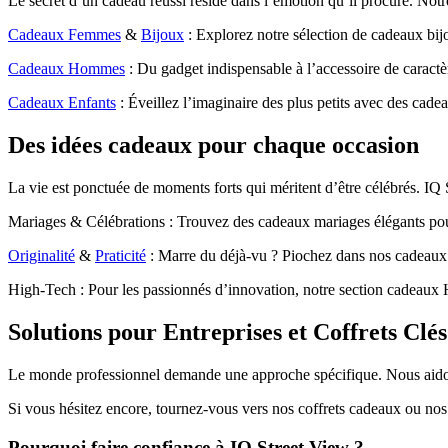
Le secret d’un cadeau réussi réside dans l’émotion qu’il procure. Notr
Cadeaux Femmes
&
Bijoux
: Explorez notre sélection de cadeaux bijo
Cadeaux Hommes
: Du gadget indispensable à l’accessoire de carac
Cadeaux Enfants
: Éveillez l’imaginaire des plus petits avec des cade
Des idées cadeaux pour chaque occasion
La vie est ponctuée de moments forts qui méritent d’être célébrés. IQ 
Mariages & Célébrations : Trouvez des cadeaux mariages élégants pou
Originalité
&
Praticité
: Marre du déjà-vu ? Piochez dans nos cadeaux o
High-Tech : Pour les passionnés d’innovation, notre section cadeaux H
Solutions pour Entreprises et Coffrets Clé
Le monde professionnel demande une approche spécifique. Nous aidons le
Si vous hésitez encore, tournez-vous vers nos coffrets cadeaux ou nos ca
Pourquoi faire confiance à IQ Street View ?