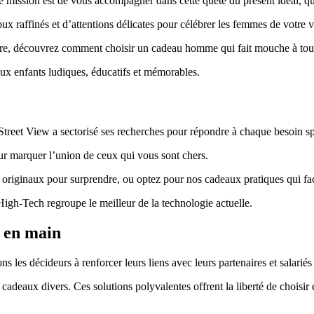
e mission est de vous accompagner dans cette quête du présent idéal, que
ux raffinés et d’attentions délicates pour célébrer les femmes de votre v
tère, découvrez comment choisir un cadeau homme qui fait mouche à tou
aux enfants ludiques, éducatifs et mémorables.
Street View a sectorisé ses recherches pour répondre à chaque besoin sp
r marquer l’union de ceux qui vous sont chers.
riginaux pour surprendre, ou optez pour nos cadeaux pratiques qui faci
igh-Tech regroupe le meilleur de la technologie actuelle.
s en main
s décideurs à renforcer leurs liens avec leurs partenaires et salariés g
deaux divers. Ces solutions polyvalentes offrent la liberté de choisir et