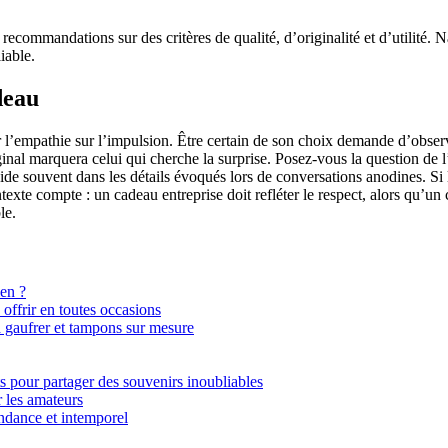
commandations sur des critères de qualité, d’originalité et d’utilité. Na
iable.
deau
ier l’empathie sur l’impulsion. Être certain de son choix demande d’obser
al marquera celui qui cherche la surprise. Posez-vous la question de l’uti
 souvent dans les détails évoqués lors de conversations anodines. Si le
texte compte : un cadeau entreprise doit refléter le respect, alors qu’un
le.
ien ?
ffrir en toutes occasions
 à gaufrer et tampons sur mesure
ts pour partager des souvenirs inoubliables
r les amateurs
tendance et intemporel