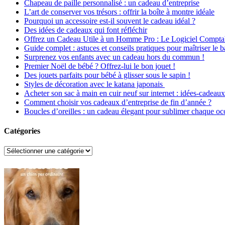
Chapeau de paille personnalisé : un cadeau d’entreprise
L’art de conserver vos trésors : offrir la boîte à montre idéale
Pourquoi un accessoire est-il souvent le cadeau idéal ?
Des idées de cadeaux qui font réfléchir
Offrez un Cadeau Utile à un Homme Pro : Le Logiciel Comptab
Guide complet : astuces et conseils pratiques pour maîtriser le 
Surprenez vos enfants avec un cadeau hors du commun !
Premier Noël de bébé ? Offrez-lui le bon jouet !
Des jouets parfaits pour bébé à glisser sous le sapin !
Styles de décoration avec le katana japonais
Acheter son sac à main en cuir neuf sur internet : idées-cadeaux
Comment choisir vos cadeaux d’entreprise de fin d’année ?
Boucles d’oreilles : un cadeau élegant pour sublimer chaque oc
Catégories
Catégories