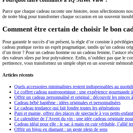
Parce que chaque cadeau raconte une histoire, nous sélectionnons nos re
de notre blog pour transformer chaque occasion en un souvenir inoubl
Comment être certain de choisir le bon ca
Pour garantir le succès d’un présent, la règle d’or consiste à privilég
cadeau pratique ravira un esprit pragmatique, tandis qu’un cadeau origin
d’un tiroir ? Pour un cadeau homme ou un cadeau femme, l’astuce réside
des valeurs sûres par leur polyvalence. Enfin, n’oubliez pas que le con
pertinence, vous transformez un simple objet en un souvenir mémorab
Articles récents
Quels accessoires minimalistes restent indispensables au quotid
Le coffret cadeau gastronomique : une expérience gourmande à o
Offrir un cadeau personnalisé et original : découvrir les pinces
Cadeau bébé baptême : idées originales et personnalisées
Le cadeau tendance qui fait fondre toutes les générations
Papi et mamie, offrez des places de spectacle à vos petits-enfan
Le calendrier de l’Avent du vin : une idée cadeau originale pou
Cadeau idéal pour elle : le sac à main en cuir véritable, l’allié 
Offrir un bijou en diamant : un geste plein de sens