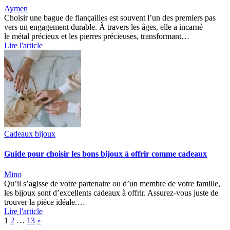
Aymen
Choisir une bague de fiançailles est souvent l’un des premiers pas
vers un engagement durable. À travers les âges, elle a incarné
le métal précieux et les pierres précieuses, transformant…
Lire l'article
Cadeaux bijoux
Guide pour choisir les bons bijoux à offrir comme cadeaux
Mino
Qu’il s’agisse de votre partenaire ou d’un membre de votre famille,
les bijoux sont d’excellents cadeaux à offrir. Assurez-vous juste de
trouver la pièce idéale.…
Lire l'article
Page:
Next
1
2
…
13
»