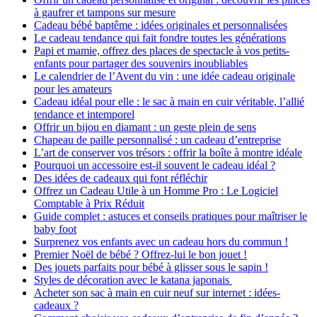
à gaufrer et tampons sur mesure
Cadeau bébé baptême : idées originales et personnalisées
Le cadeau tendance qui fait fondre toutes les générations
Papi et mamie, offrez des places de spectacle à vos petits-
enfants pour partager des souvenirs inoubliables
Le calendrier de l’Avent du vin : une idée cadeau originale
pour les amateurs
Cadeau idéal pour elle : le sac à main en cuir véritable, l’allié
tendance et intemporel
Offrir un bijou en diamant : un geste plein de sens
Chapeau de paille personnalisé : un cadeau d’entreprise
L’art de conserver vos trésors : offrir la boîte à montre idéale
Pourquoi un accessoire est-il souvent le cadeau idéal ?
Des idées de cadeaux qui font réfléchir
Offrez un Cadeau Utile à un Homme Pro : Le Logiciel
Comptable à Prix Réduit
Guide complet : astuces et conseils pratiques pour maîtriser le
baby foot
Surprenez vos enfants avec un cadeau hors du commun !
Premier Noël de bébé ? Offrez-lui le bon jouet !
Des jouets parfaits pour bébé à glisser sous le sapin !
Styles de décoration avec le katana japonais
Acheter son sac à main en cuir neuf sur internet : idées-
cadeaux ?