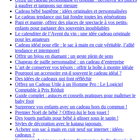
à gaufrer et tampons sur mesure
Cadeau bébé baptême : idées originales et personnalisées
Le cadeau tendance qui fait fondre toutes les générations
Papi et mamie, offrez des places de spectacle à vos petits-
enfants pour partager des souvenirs inoubliables
Le calendrier de l’Avent du vin : une idée cadeau originale
pour les amateurs
Cadeau idéal pour elle : le sac à main en cuir véritable, l’allié
tendance et intemporel
Offrir un bijou en diamant : un geste plein de sens
Chapeau de paille personnalisé : un cadeau d’entreprise
L’art de conserver vos trésors : offrir la boîte à montre idéale
Pourquoi un accessoire est-il souvent le cadeau idéal ?
Des idées de cadeaux qui font réfléchir
Offrez un Cadeau Utile à un Homme Pro : Le Logiciel
Comptable à Prix Réduit
Guide complet : astuces et conseils pratiques pour maîtriser le
baby foot
Surprenez vos enfants avec un cadeau hors du commun !
Premier Noël de bébé ? Offrez-lui le bon jouet !
Des jouets parfaits pour bébé à glisser sous le sapin !
Styles de décoration avec le katana japonais
Acheter son sac à main en cuir neuf sur internet : idées-
cadeaux ?