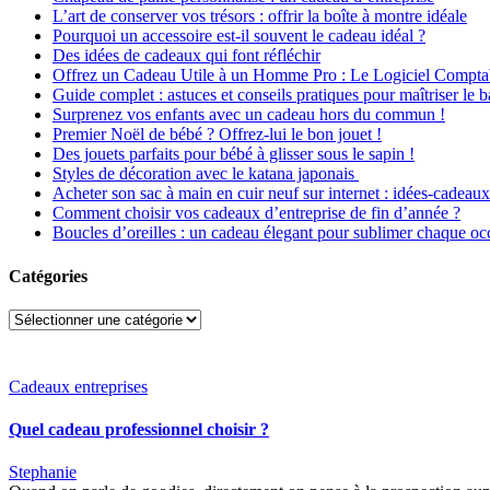
L’art de conserver vos trésors : offrir la boîte à montre idéale
Pourquoi un accessoire est-il souvent le cadeau idéal ?
Des idées de cadeaux qui font réfléchir
Offrez un Cadeau Utile à un Homme Pro : Le Logiciel Comptab
Guide complet : astuces et conseils pratiques pour maîtriser le 
Surprenez vos enfants avec un cadeau hors du commun !
Premier Noël de bébé ? Offrez-lui le bon jouet !
Des jouets parfaits pour bébé à glisser sous le sapin !
Styles de décoration avec le katana japonais
Acheter son sac à main en cuir neuf sur internet : idées-cadeaux
Comment choisir vos cadeaux d’entreprise de fin d’année ?
Boucles d’oreilles : un cadeau élegant pour sublimer chaque oc
Catégories
Catégories
Cadeaux entreprises
Quel cadeau professionnel choisir ?
Stephanie