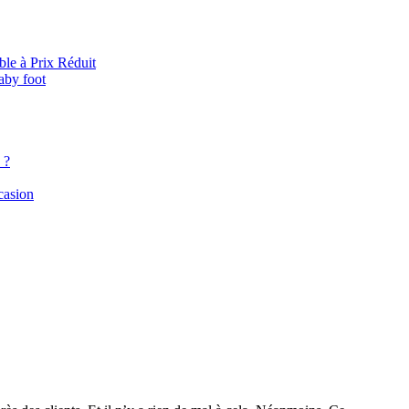
le à Prix Réduit
baby foot
 ?
casion