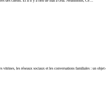
ès des clients. Et il n’y a rien de mal à cela. Néanmoins, Ce…
 vitrines, les réseaux sociaux et les conversations familiales : un obje