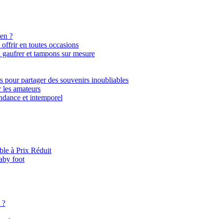
ien ?
ffrir en toutes occasions
 à gaufrer et tampons sur mesure
ts pour partager des souvenirs inoubliables
r les amateurs
tendance et intemporel
le à Prix Réduit
baby foot
 ?