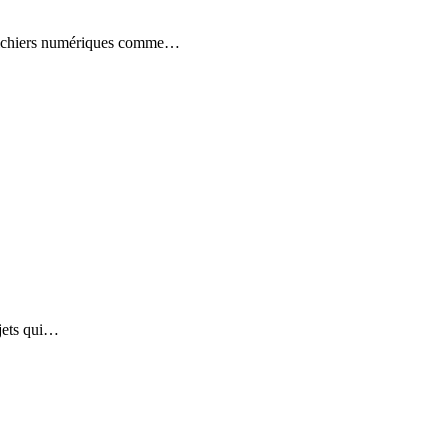
es fichiers numériques comme…
bjets qui…