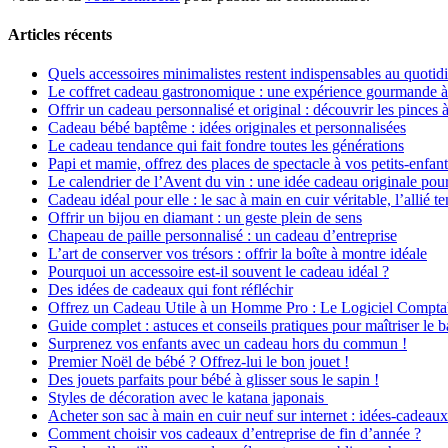
Articles récents
Quels accessoires minimalistes restent indispensables au quotid
Le coffret cadeau gastronomique : une expérience gourmande à o
Offrir un cadeau personnalisé et original : découvrir les pinces
Cadeau bébé baptême : idées originales et personnalisées
Le cadeau tendance qui fait fondre toutes les générations
Papi et mamie, offrez des places de spectacle à vos petits-enfan
Le calendrier de l’Avent du vin : une idée cadeau originale pou
Cadeau idéal pour elle : le sac à main en cuir véritable, l’allié 
Offrir un bijou en diamant : un geste plein de sens
Chapeau de paille personnalisé : un cadeau d’entreprise
L’art de conserver vos trésors : offrir la boîte à montre idéale
Pourquoi un accessoire est-il souvent le cadeau idéal ?
Des idées de cadeaux qui font réfléchir
Offrez un Cadeau Utile à un Homme Pro : Le Logiciel Comptab
Guide complet : astuces et conseils pratiques pour maîtriser le 
Surprenez vos enfants avec un cadeau hors du commun !
Premier Noël de bébé ? Offrez-lui le bon jouet !
Des jouets parfaits pour bébé à glisser sous le sapin !
Styles de décoration avec le katana japonais
Acheter son sac à main en cuir neuf sur internet : idées-cadeaux
Comment choisir vos cadeaux d’entreprise de fin d’année ?