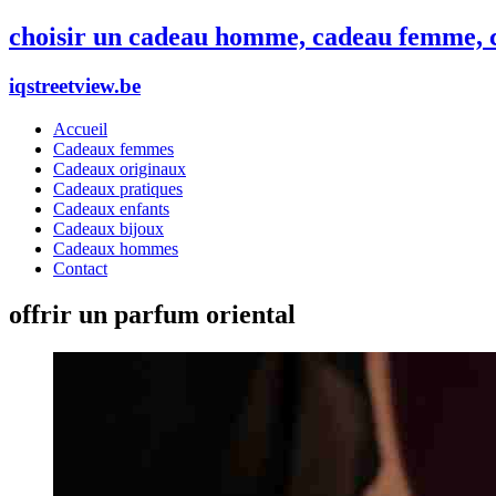
choisir un cadeau homme, cadeau femme, c
iqstreetview.be
Accueil
Cadeaux femmes
Cadeaux originaux
Cadeaux pratiques
Cadeaux enfants
Cadeaux bijoux
Cadeaux hommes
Contact
offrir un parfum oriental