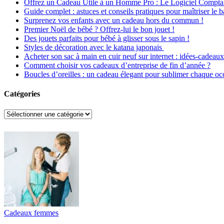
Offrez un Cadeau Utile à un Homme Pro : Le Logiciel Comptab
Guide complet : astuces et conseils pratiques pour maîtriser le 
Surprenez vos enfants avec un cadeau hors du commun !
Premier Noël de bébé ? Offrez-lui le bon jouet !
Des jouets parfaits pour bébé à glisser sous le sapin !
Styles de décoration avec le katana japonais
Acheter son sac à main en cuir neuf sur internet : idées-cadeaux
Comment choisir vos cadeaux d’entreprise de fin d’année ?
Boucles d’oreilles : un cadeau élegant pour sublimer chaque oc
Catégories
Catégories
Cadeaux femmes