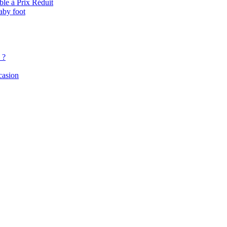
le à Prix Réduit
baby foot
 ?
casion