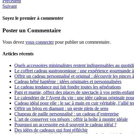
Précédent
Suivant
Soyez le premier à commenter
Poster un Commentaire
Vous devez
vous connecter
pour publier un commentaire.
Articles récents
Quels accessoires minimalistes restent indispensables au quotid
Le coffret cadeau gastronomique : une expérience gourmande à o
Offrir un cadeau personnalisé et original : découvrir les pinces
Cadeau bébé baptême : idées originales et personnalisées
Le cadeau tendance qui fait fondre toutes les générations
Papi et mamie, offrez des places de spectacle à vos petits-enfan
Le calendrier de l’Avent du vin : une idée cadeau originale pou
Cadeau idéal pour elle : le sac à main en cuir véritable, l’allié 
Offrir un bijou en diamant : un geste plein de sens
Chapeau de paille personnalisé : un cadeau d’entreprise
L’art de conserver vos trésors : offrir la boîte à montre idéale
Pourquoi un accessoire est-il souvent le cadeau idéal ?
Des idées de cadeaux qui font réfléchir