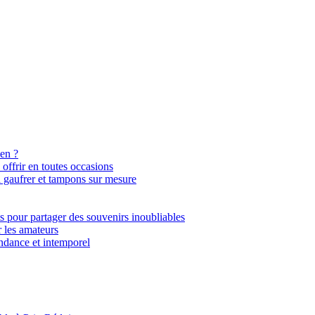
ien ?
ffrir en toutes occasions
 à gaufrer et tampons sur mesure
ts pour partager des souvenirs inoubliables
r les amateurs
tendance et intemporel