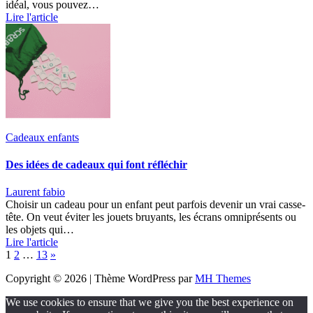
idéal, vous pouvez…
Lire l'article
Cadeaux enfants
Des idées de cadeaux qui font réfléchir
Laurent fabio
Choisir un cadeau pour un enfant peut parfois devenir un vrai casse-
tête. On veut éviter les jouets bruyants, les écrans omniprésents ou
les objets qui…
Lire l'article
Page:
Next
1
2
…
13
»
Copyright © 2026 | Thème WordPress par
MH Themes
We use cookies to ensure that we give you the best experience on