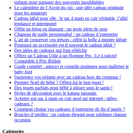
enfants pour partager des souvenirs inoubliables
Le calendrier de l’Avent du vin : une idée cadeau originale
pour les amateurs
Cadeau idéal pour elle : le sac à main en cuir véritable, l’allié
tendance et intemporel
Offrir un bijou en diamant : un geste plein de sens
Chapeau de paille personnalisé : un cadeau d’entreprise
L’art de conserver vos trésors : offrir la boîte à montre idéale
Pourquoi un accessoire est-il souvent le cadeau idéal ?
Des idées de cadeaux qui font réfléchir
Offrez un Cadeau Utile à un Homme Pro : Le Logiciel
Comptable à Prix Réduit
Guide complet : astuces et conseils pratiques pour maîtriser le
baby foot
Surprenez vos enfants avec un cadeau hors du commun !
Premier Noël de bébé ? Offrez-lui le bon jouet !
Des jouets parfaits pour bébé à glisser sous le sapin !
Styles de décoration avec le katana japonais
Acheter son sac à main en cuir neuf sur internet : idées-
cadeaux ?
Comment choisir vos cadeaux d’entreprise de fin d’année ?
Boucles d’oreilles : un cadeau élegant pour sublimer chaque
occasion
Catégories