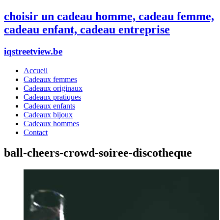
choisir un cadeau homme, cadeau femme,
cadeau enfant, cadeau entreprise
iqstreetview.be
Accueil
Cadeaux femmes
Cadeaux originaux
Cadeaux pratiques
Cadeaux enfants
Cadeaux bijoux
Cadeaux hommes
Contact
ball-cheers-crowd-soiree-discotheque