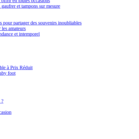
ffrir en toutes occasions
 à gaufrer et tampons sur mesure
ts pour partager des souvenirs inoubliables
r les amateurs
tendance et intemporel
le à Prix Réduit
baby foot
 ?
casion