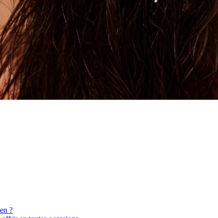
ien ?