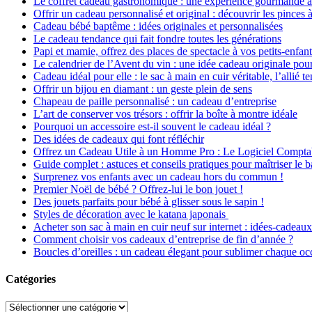
Le coffret cadeau gastronomique : une expérience gourmande à o
Offrir un cadeau personnalisé et original : découvrir les pinces
Cadeau bébé baptême : idées originales et personnalisées
Le cadeau tendance qui fait fondre toutes les générations
Papi et mamie, offrez des places de spectacle à vos petits-enfan
Le calendrier de l’Avent du vin : une idée cadeau originale pou
Cadeau idéal pour elle : le sac à main en cuir véritable, l’allié 
Offrir un bijou en diamant : un geste plein de sens
Chapeau de paille personnalisé : un cadeau d’entreprise
L’art de conserver vos trésors : offrir la boîte à montre idéale
Pourquoi un accessoire est-il souvent le cadeau idéal ?
Des idées de cadeaux qui font réfléchir
Offrez un Cadeau Utile à un Homme Pro : Le Logiciel Comptab
Guide complet : astuces et conseils pratiques pour maîtriser le 
Surprenez vos enfants avec un cadeau hors du commun !
Premier Noël de bébé ? Offrez-lui le bon jouet !
Des jouets parfaits pour bébé à glisser sous le sapin !
Styles de décoration avec le katana japonais
Acheter son sac à main en cuir neuf sur internet : idées-cadeaux
Comment choisir vos cadeaux d’entreprise de fin d’année ?
Boucles d’oreilles : un cadeau élegant pour sublimer chaque oc
Catégories
Catégories