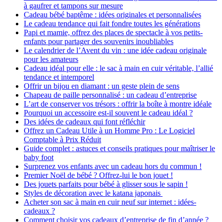
à gaufrer et tampons sur mesure
Cadeau bébé baptême : idées originales et personnalisées
Le cadeau tendance qui fait fondre toutes les générations
Papi et mamie, offrez des places de spectacle à vos petits-
enfants pour partager des souvenirs inoubliables
Le calendrier de l’Avent du vin : une idée cadeau originale
pour les amateurs
Cadeau idéal pour elle : le sac à main en cuir véritable, l’allié
tendance et intemporel
Offrir un bijou en diamant : un geste plein de sens
Chapeau de paille personnalisé : un cadeau d’entreprise
L’art de conserver vos trésors : offrir la boîte à montre idéale
Pourquoi un accessoire est-il souvent le cadeau idéal ?
Des idées de cadeaux qui font réfléchir
Offrez un Cadeau Utile à un Homme Pro : Le Logiciel
Comptable à Prix Réduit
Guide complet : astuces et conseils pratiques pour maîtriser le
baby foot
Surprenez vos enfants avec un cadeau hors du commun !
Premier Noël de bébé ? Offrez-lui le bon jouet !
Des jouets parfaits pour bébé à glisser sous le sapin !
Styles de décoration avec le katana japonais
Acheter son sac à main en cuir neuf sur internet : idées-
cadeaux ?
Comment choisir vos cadeaux d’entreprise de fin d’année ?