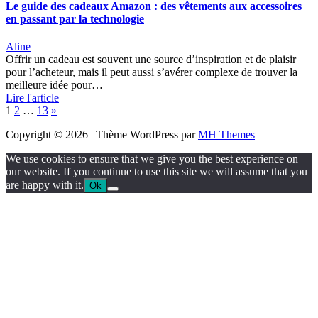
Le guide des cadeaux Amazon : des vêtements aux accessoires
en passant par la technologie
Aline
Offrir un cadeau est souvent une source d’inspiration et de plaisir
pour l’acheteur, mais il peut aussi s’avérer complexe de trouver la
meilleure idée pour…
Lire l'article
Page:
Next
1
2
…
13
»
Copyright © 2026 | Thème WordPress par
MH Themes
We use cookies to ensure that we give you the best experience on
our website. If you continue to use this site we will assume that you
are happy with it.
Ok