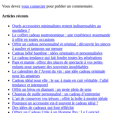
Vous devez
vous connecter
pour publier un commentaire.
Articles récents
Quels accessoires minimalistes restent indispensables au
quotidien ?
Le coffret cadeau gastronomique : une expérience gourmande
à offrir en toutes occasions
Offrir un cadeau personnalisé et original : découvrir les pinces
à gaufrer et tampons sur mesure
Cadeau bébé baptême : idées originales et personnalisées
Le cadeau tendance qui fait fondre toutes les générations
Papi et mamie, offrez des places de spectacle à vos petits-
enfants pour partager des souvenirs inoubliables
Le calendrier de l’Avent du vin : une idée cadeau originale
pour les amateurs
Cadeau idéal pour elle : le sac à main en cuir véritable, l’allié
tendance et intemporel
Offrir un bijou en diamant : un geste plein de sens
Chapeau de paille personnalisé : un cadeau d’entreprise
L’art de conserver vos trésors : offrir la boîte à montre idéale
Pourquoi un accessoire est-il souvent le cadeau idéal ?
Des idées de cadeaux qui font réfléchir
Offrez un Cadeau Utile à un Homme Pro : Le Logiciel