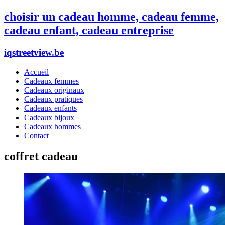
choisir un cadeau homme, cadeau femme,
cadeau enfant, cadeau entreprise
iqstreetview.be
Accueil
Cadeaux femmes
Cadeaux originaux
Cadeaux pratiques
Cadeaux enfants
Cadeaux bijoux
Cadeaux hommes
Contact
coffret cadeau