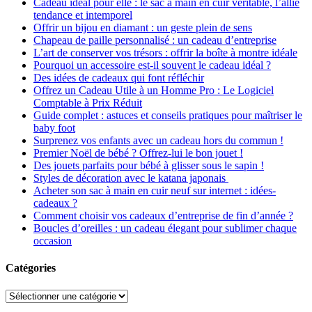
Cadeau idéal pour elle : le sac à main en cuir véritable, l’allié
tendance et intemporel
Offrir un bijou en diamant : un geste plein de sens
Chapeau de paille personnalisé : un cadeau d’entreprise
L’art de conserver vos trésors : offrir la boîte à montre idéale
Pourquoi un accessoire est-il souvent le cadeau idéal ?
Des idées de cadeaux qui font réfléchir
Offrez un Cadeau Utile à un Homme Pro : Le Logiciel
Comptable à Prix Réduit
Guide complet : astuces et conseils pratiques pour maîtriser le
baby foot
Surprenez vos enfants avec un cadeau hors du commun !
Premier Noël de bébé ? Offrez-lui le bon jouet !
Des jouets parfaits pour bébé à glisser sous le sapin !
Styles de décoration avec le katana japonais
Acheter son sac à main en cuir neuf sur internet : idées-
cadeaux ?
Comment choisir vos cadeaux d’entreprise de fin d’année ?
Boucles d’oreilles : un cadeau élegant pour sublimer chaque
occasion
Catégories
Catégories