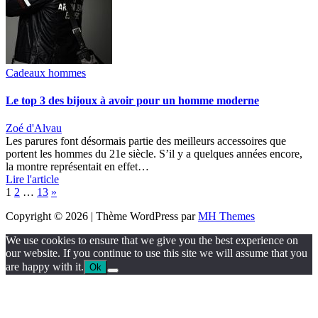
Cadeaux hommes
Le top 3 des bijoux à avoir pour un homme moderne
Zoé d'Alvau
Les parures font désormais partie des meilleurs accessoires que
portent les hommes du 21e siècle. S’il y a quelques années encore,
la montre représentait en effet…
Lire l'article
Page:
Next
1
2
…
13
»
Copyright © 2026 | Thème WordPress par
MH Themes
We use cookies to ensure that we give you the best experience on
our website. If you continue to use this site we will assume that you
are happy with it.
Ok